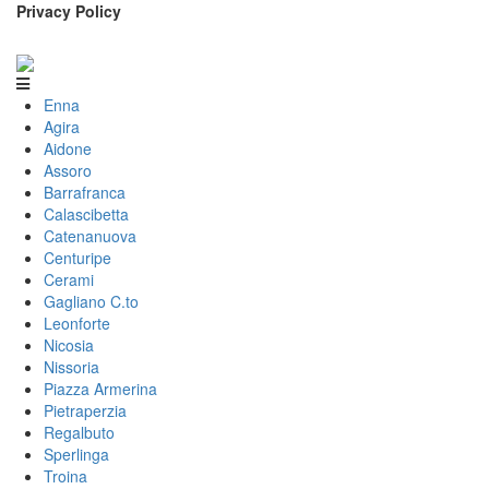
Privacy Policy
Enna
Agira
Aidone
Assoro
Barrafranca
Calascibetta
Catenanuova
Centuripe
Cerami
Gagliano C.to
Leonforte
Nicosia
Nissoria
Piazza Armerina
Pietraperzia
Regalbuto
Sperlinga
Troina