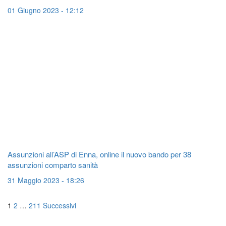
01 Giugno 2023 - 12:12
Assunzioni all’ASP di Enna, online il nuovo bando per 38
assunzioni comparto sanità
31 Maggio 2023 - 18:26
Navigazione
1
2
…
211
Successivi
articoli