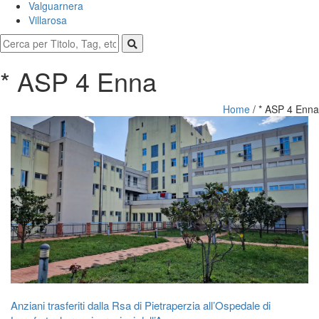
Valguarnera
Villarosa
* ASP 4 Enna
Home
/
* ASP 4 Enna
Anziani trasferiti dalla Rsa di Pietraperzia all’Ospedale di