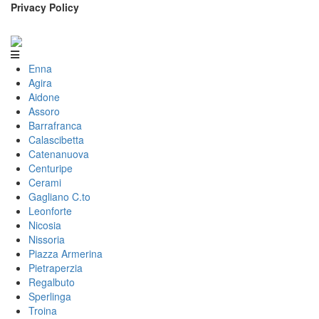
Privacy Policy
Enna
Agira
Aidone
Assoro
Barrafranca
Calascibetta
Catenanuova
Centuripe
Cerami
Gagliano C.to
Leonforte
Nicosia
Nissoria
Piazza Armerina
Pietraperzia
Regalbuto
Sperlinga
Troina