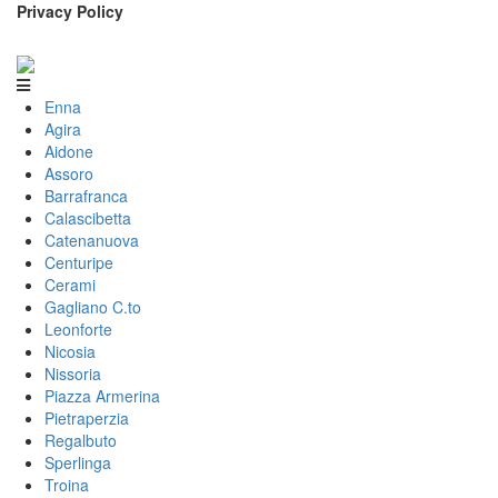
Privacy Policy
Enna
Agira
Aidone
Assoro
Barrafranca
Calascibetta
Catenanuova
Centuripe
Cerami
Gagliano C.to
Leonforte
Nicosia
Nissoria
Piazza Armerina
Pietraperzia
Regalbuto
Sperlinga
Troina