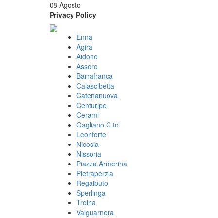
08 Agosto
Privacy Policy
Enna
Agira
Aidone
Assoro
Barrafranca
Calascibetta
Catenanuova
Centuripe
Cerami
Gagliano C.to
Leonforte
Nicosia
Nissoria
Piazza Armerina
Pietraperzia
Regalbuto
Sperlinga
Troina
Valguarnera