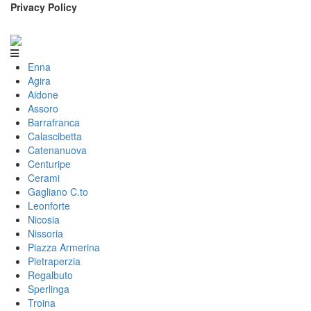
Privacy Policy
Enna
Agira
Aidone
Assoro
Barrafranca
Calascibetta
Catenanuova
Centuripe
Cerami
Gagliano C.to
Leonforte
Nicosia
Nissoria
Piazza Armerina
Pietraperzia
Regalbuto
Sperlinga
Troina