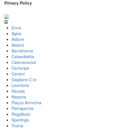
Privacy Policy
Enna
Agira
Aidone
Assoro
Barrafranca
Calascibetta
Catenanuova
Centuripe
Cerami
Gagliano C.to
Leonforte
Nicosia
Nissoria
Piazza Armerina
Pietraperzia
Regalbuto
Sperlinga
Troina