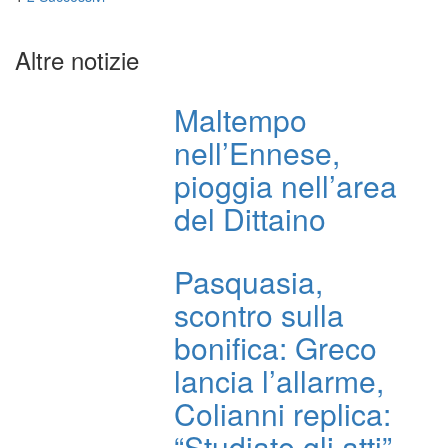
Navigazione
articoli
Altre notizie
Maltempo
nell’Ennese,
pioggia nell’area
del Dittaino
Pasquasia,
scontro sulla
bonifica: Greco
lancia l’allarme,
Colianni replica:
“Studiate gli atti”