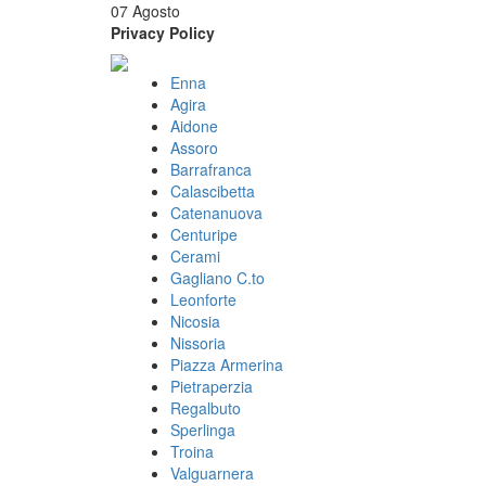
07 Agosto
Privacy Policy
Enna
Agira
Aidone
Assoro
Barrafranca
Calascibetta
Catenanuova
Centuripe
Cerami
Gagliano C.to
Leonforte
Nicosia
Nissoria
Piazza Armerina
Pietraperzia
Regalbuto
Sperlinga
Troina
Valguarnera